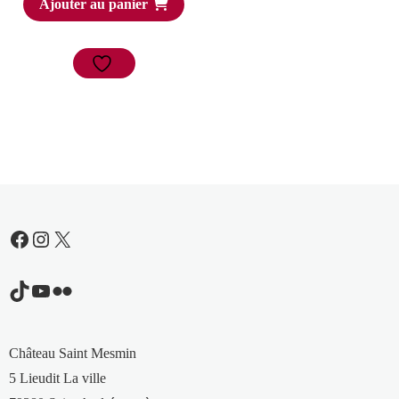
Ajouter au panier
initial
actuel
était :
est :
15,00 €.
10,50 €.
Facebook
Instagram
X
TikTok
YouTube
Flickr
Château Saint Mesmin
5 Lieudit La ville