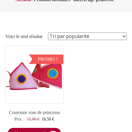
Voici le seul résultat
PROMO !
Couronne rose de princesse
Le
Le
Prix :
15,00
€
10,50
€
prix
prix