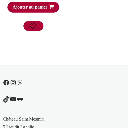
Ajouter au panier
Facebook
Instagram
X
TikTok
YouTube
Flickr
Château Saint Mesmin
5 Lieudit La ville