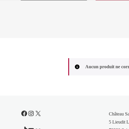
Aucun produit ne corr
Facebook
Instagram
X
Château S
5 Lieudit L