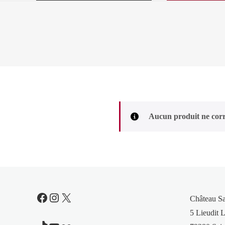
Aucun produit ne corr
Facebook
Instagram
X
Château S
5 Lieudit L