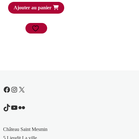
Ajouter au panier
Facebook
Instagram
X
TikTok
YouTube
Flickr
Château Saint Mesmin
5 Lieudit La ville