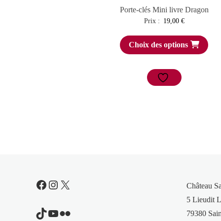
Porte-clés Mini livre Dragon
Prix :
19,00
€
Choix des options
Facebook
Instagram
X
Château S
5 Lieudit L
TikTok
YouTube
Flickr
79380 Sain