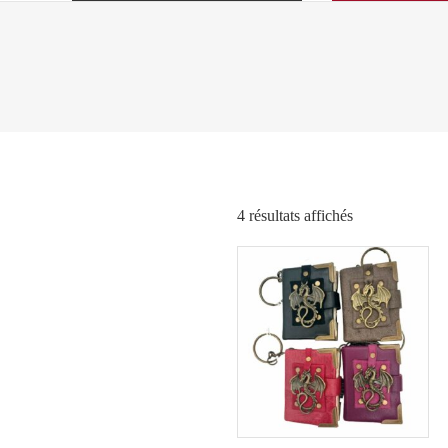
Trié
4 résultats affichés
par
popularité