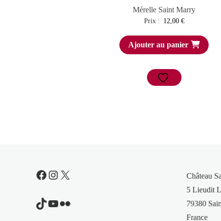
Mérelle Saint Marry
Prix :
12,00
€
Ajouter au panier
Facebook
Instagram
X
Château S
5 Lieudit L
TikTok
YouTube
Flickr
79380 Sain
France