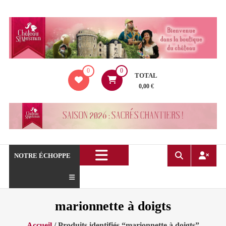
Aller
au
contenu
La
0
0
boutique
TOTAL
du
0,00 €
Château
de
Saint
Mesmin
!
NOTRE ÉCHOPPE
marionnette à doigts
Accueil
/ Produits identifiés “marionnette à doigts”