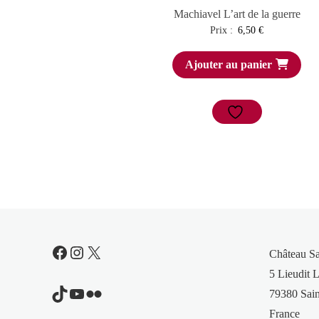
Machiavel L’art de la guerre
Prix :
6,50
€
Ajouter au panier
Facebook
Instagram
X
Château S
5 Lieudit L
TikTok
YouTube
Flickr
79380 Sain
France