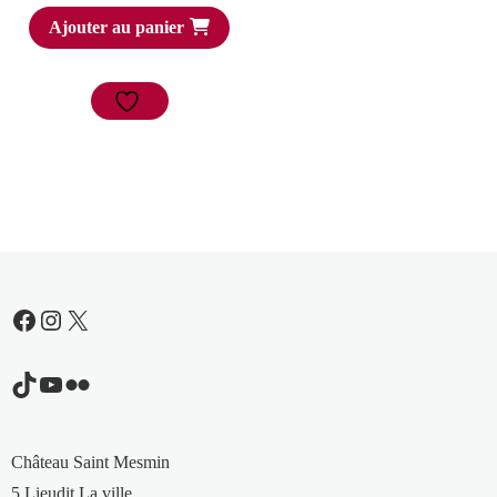
Ajouter au panier
Facebook
Instagram
X
TikTok
YouTube
Flickr
Château Saint Mesmin
5 Lieudit La ville