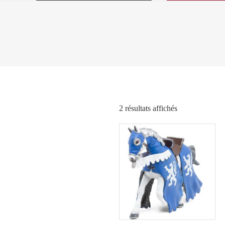
Trié
2 résultats affichés
par
popularité