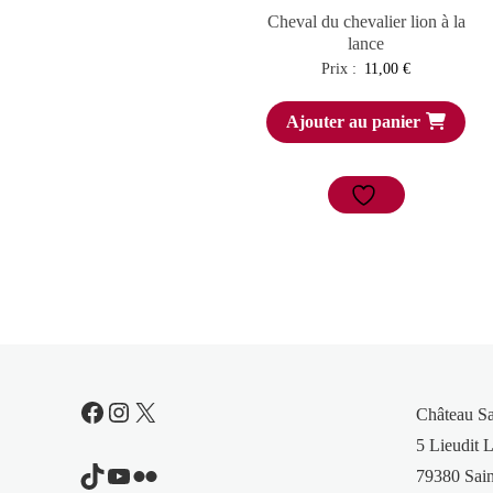
Cheval du chevalier lion à la
lance
Prix :
11,00
€
Ajouter au panier
Facebook
Instagram
X
Château S
5 Lieudit L
TikTok
YouTube
Flickr
79380 Sain