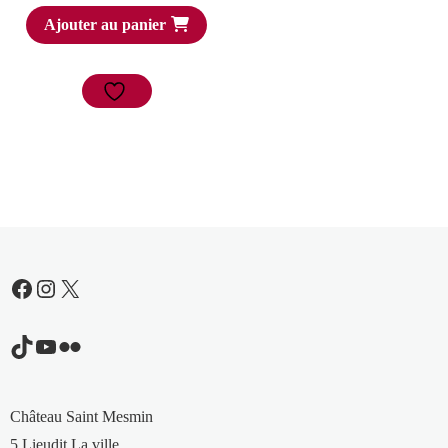
Ajouter au panier
Facebook
Instagram
X
TikTok
YouTube
Flickr
Château Saint Mesmin
5 Lieudit La ville