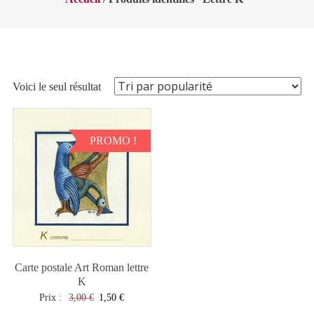
Voici le seul résultat
PROMO !
Carte postale Art Roman lettre
K
Le
Le
Prix :
3,00
€
1,50
€