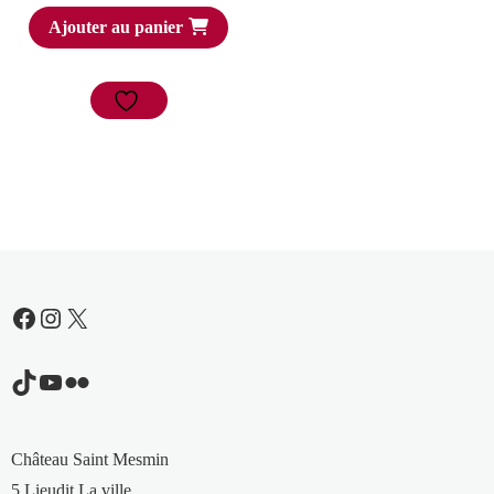
prix
prix
Ajouter au panier
initial
actuel
était :
est :
3,00 €.
1,50 €.
Facebook
Instagram
X
TikTok
YouTube
Flickr
Château Saint Mesmin
5 Lieudit La ville