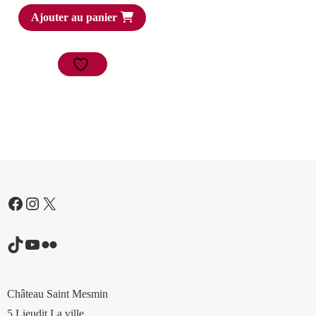
prix
prix
Ajouter au panier
initial
actuel
était :
est :
16,00 €.
11,20 €.
Facebook
Instagram
X
TikTok
YouTube
Flickr
Château Saint Mesmin
5 Lieudit La ville