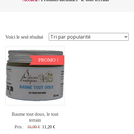
Voici le seul résultat
PROMO !
Baume tout doux, le tout
terrain
Le
Le
Prix :
16,00
€
11,20
€