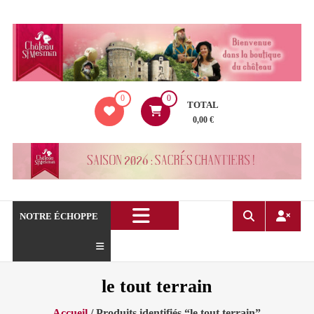
Aller
au
contenu
La
0
0
boutique
TOTAL
du
0,00 €
Château
de
Saint
Mesmin
!
NOTRE ÉCHOPPE
le tout terrain
Accueil
/ Produits identifiés “le tout terrain”