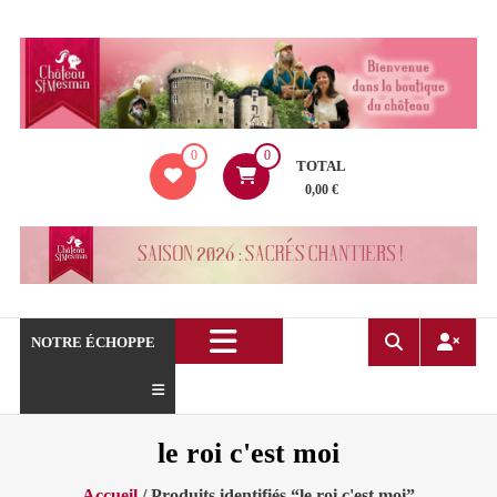
Aller
au
contenu
La
0
0
boutique
TOTAL
du
0,00 €
Château
de
Saint
Mesmin
!
NOTRE ÉCHOPPE
le roi c'est moi
Accueil
/ Produits identifiés “le roi c'est moi”