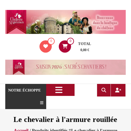
Aller
au
contenu
La
0
0
boutique
TOTAL
du
0,00 €
Château
de
Saint
Mesmin
!
NOTRE ÉCHOPPE
Le chevalier à l'armure rouillée
Accueil
/ Produits identifiés “Le chevalier à l'armure