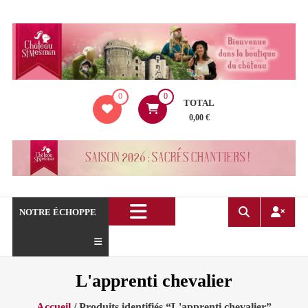
Aller
au
contenu
La
0
0
boutique
TOTAL
du
0,00 €
Château
de
Saint
Mesmin
!
NOTRE ÉCHOPPE
L'apprenti chevalier
Accueil
/ Produits identifiés “L'apprenti chevalier”