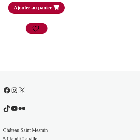
Ajouter au panier
Facebook
Instagram
X
TikTok
YouTube
Flickr
Château Saint Mesmin
5 Lieudit La ville