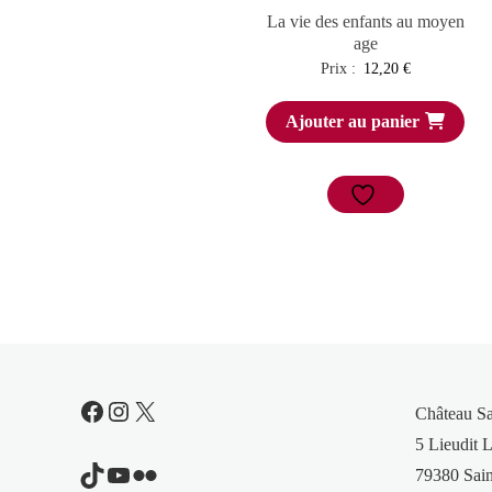
La vie des enfants au moyen
age
Prix :
12,20
€
Ajouter au panier
Facebook
Instagram
X
Château S
5 Lieudit L
TikTok
YouTube
Flickr
79380 Sain