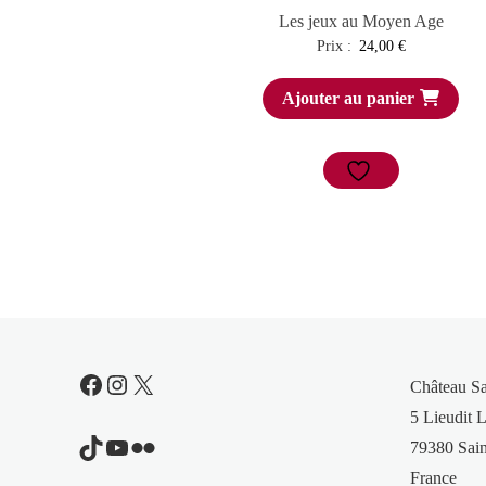
Les jeux au Moyen Age
Prix :
24,00
€
Ajouter au panier
Facebook
Instagram
X
Château S
5 Lieudit L
TikTok
YouTube
Flickr
79380 Sain
France