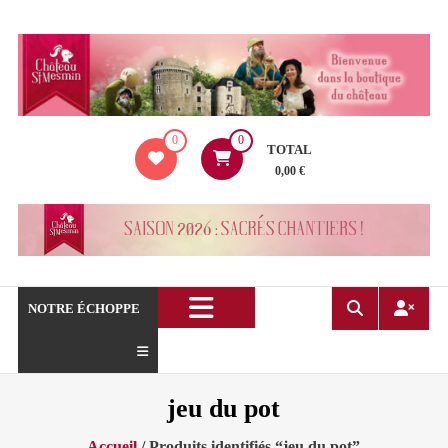
Aller
au
contenu
La
0
0
boutique
TOTAL
du
0,00 €
Château
de
Saint
Mesmin
!
NOTRE ÉCHOPPE
jeu du pot
Accueil
/ Produits identifiés “jeu du pot”