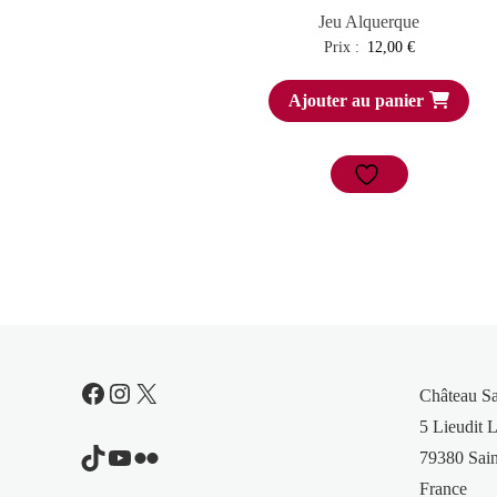
Jeu Alquerque
Prix :
12,00
€
Ajouter au panier
Facebook
Instagram
X
Château S
5 Lieudit L
TikTok
YouTube
Flickr
79380 Sain
France