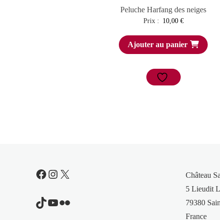
Peluche Harfang des neiges
Prix :
10,00
€
Ajouter au panier
Facebook
Instagram
X
Château S
5 Lieudit L
TikTok
YouTube
Flickr
79380 Sain
France