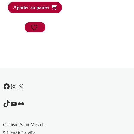
Ajouter au panier
Facebook
Instagram
X
TikTok
YouTube
Flickr
Château Saint Mesmin
5 Lieudit La ville