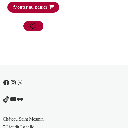
Ajouter au panier
Facebook
Instagram
X
TikTok
YouTube
Flickr
Château Saint Mesmin
5 Lieudit La ville