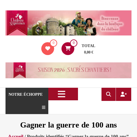
Aller
au
contenu
La
0
0
boutique
TOTAL
du
0,00 €
Château
de
Saint
Mesmin
!
NOTRE ÉCHOPPE
Gagner la guerre de 100 ans
Accueil
/ Produits identifiés “Gagner la guerre de 100 ans”