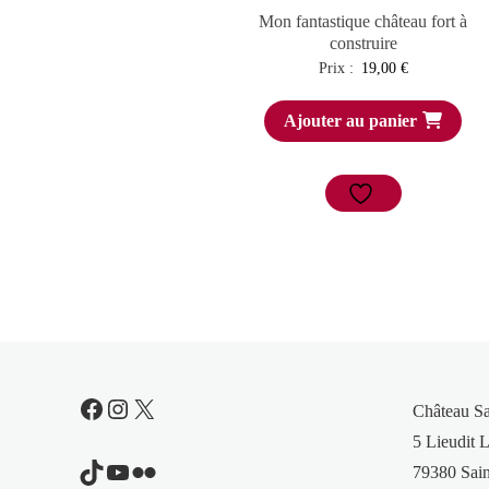
Mon fantastique château fort à
construire
Prix :
19,00
€
Ajouter au panier
Facebook
Instagram
X
Château S
5 Lieudit L
TikTok
YouTube
Flickr
79380 Sain