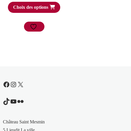
Choix des options
Facebook
Instagram
X
TikTok
YouTube
Flickr
Château Saint Mesmin
5 Lieudit La ville