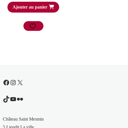
Ajouter au panier
Facebook
Instagram
X
TikTok
YouTube
Flickr
Château Saint Mesmin
5 Lieudit La ville