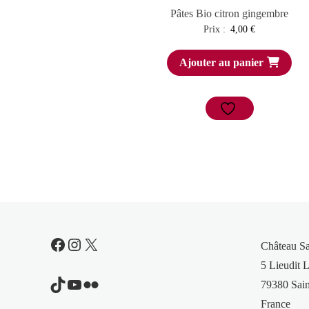
Pâtes Bio citron gingembre
Prix :
4,00
€
Ajouter au panier
Facebook
Instagram
X
Château S
5 Lieudit L
TikTok
YouTube
Flickr
79380 Sain
France