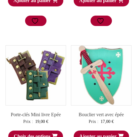
Ajouter au panier
Ajouter au panier
Porte-clés Mini livre Epée
Bouclier vert avec épée
Prix :
19,00
€
Prix :
17,00
€
Choix des options
Ajouter au panier