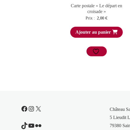
Carte postale « Le départ en
croisade »
Prix :
2,00
€
Ajouter au panier
Facebook
Instagram
X
Château S
5 Lieudit L
TikTok
YouTube
Flickr
79380 Sain