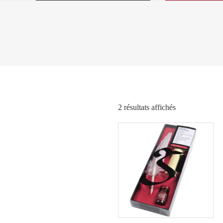
Trié
2 résultats affichés
par
popularité