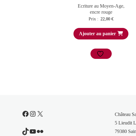
Ecriture au Moyen-Age,
encre rouge
Prix :
22,00
€
Ajouter au panier
Facebook
Instagram
X
Château S
5 Lieudit L
TikTok
YouTube
Flickr
79380 Sain