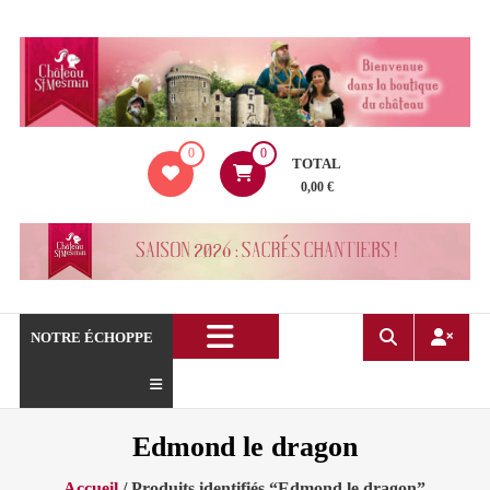
Aller
au
contenu
La
0
0
boutique
TOTAL
du
0,00 €
Château
de
Saint
Mesmin
!
NOTRE ÉCHOPPE
Edmond le dragon
Accueil
/ Produits identifiés “Edmond le dragon”