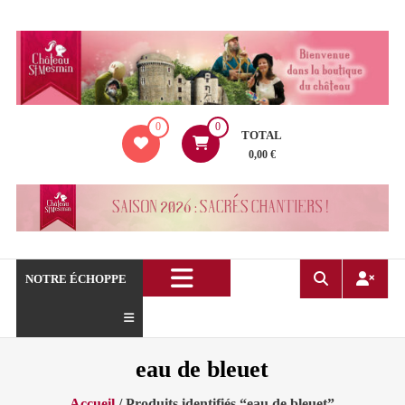
Aller
au
contenu
La
0
0
boutique
TOTAL
du
0,00 €
Château
de
Saint
Mesmin
!
NOTRE ÉCHOPPE
eau de bleuet
Accueil
/ Produits identifiés “eau de bleuet”