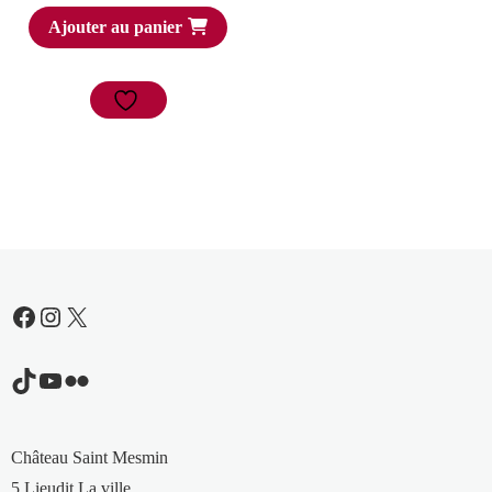
Ajouter au panier
Facebook
Instagram
X
TikTok
YouTube
Flickr
Château Saint Mesmin
5 Lieudit La ville