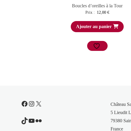
Boucles d’oreilles à la Tour
Prix :
12,00
€
Ajouter au panier
Facebook
Instagram
X
Château S
5 Lieudit L
TikTok
YouTube
Flickr
79380 Sain
France