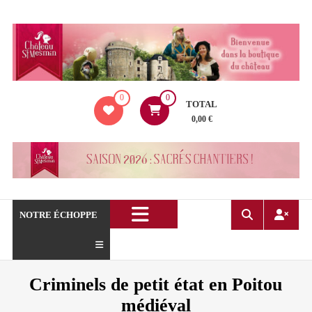
Aller
au
contenu
La
0
0
boutique
TOTAL
du
0,00 €
Château
de
Saint
Mesmin
!
NOTRE ÉCHOPPE
Criminels de petit état en Poitou
médiéval