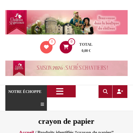
Aller
au
contenu
La
0
0
boutique
TOTAL
du
0,00 €
Château
de
Saint
Mesmin
!
NOTRE ÉCHOPPE
crayon de papier
Accueil
/ Produits identifiés “crayon de papier”