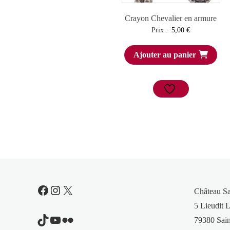
Crayon Chevalier en armure
Prix :
5,00
€
Ajouter au panier
Facebook
Instagram
X
Château S
5 Lieudit L
TikTok
YouTube
Flickr
79380 Sain