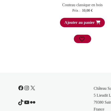
Couteau classique en bois
Prix :
10,00
€
Ajouter au panier
Facebook
Instagram
X
Château S
5 Lieudit L
TikTok
YouTube
Flickr
79380 Sain
France