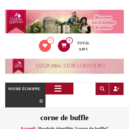
Aller
au
contenu
La
0
0
boutique
TOTAL
du
0,00 €
Château
de
Saint
Mesmin
!
NOTRE ÉCHOPPE
corne de buffle
Accueil
/ Produits identifiés “corne de buffle”