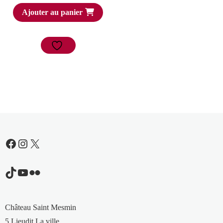
Ajouter au panier
Facebook
Instagram
X
TikTok
YouTube
Flickr
Château Saint Mesmin
5 Lieudit La ville