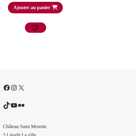
Ajouter au panier
Facebook
Instagram
X
TikTok
YouTube
Flickr
Château Saint Mesmin
5 Lieudit La ville