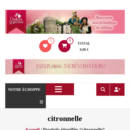
Aller
au
contenu
La
0
0
boutique
TOTAL
du
0,00 €
Château
de
Saint
Mesmin
!
NOTRE ÉCHOPPE
citronnelle
Accueil
/ Produits identifiés “citronnelle”