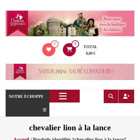
Aller
au
contenu
La
0
0
boutique
TOTAL
du
0,00 €
Château
de
Saint
Mesmin
!
NOTRE ÉCHOPPE
chevalier lion à la lance
Accueil
/ Produits identifiés “chevalier lion à la lance”