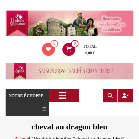
Aller
au
contenu
La
0
0
boutique
TOTAL
du
0,00 €
Château
de
Saint
Mesmin
!
NOTRE ÉCHOPPE
cheval au dragon bleu
Accueil
/ Produits identifiés “cheval au dragon bleu”