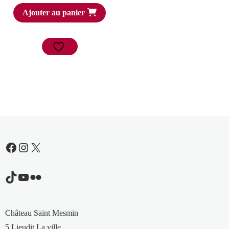
Ajouter au panier
Facebook
Instagram
X
TikTok
YouTube
Flickr
Château Saint Mesmin
5 Lieudit La ville