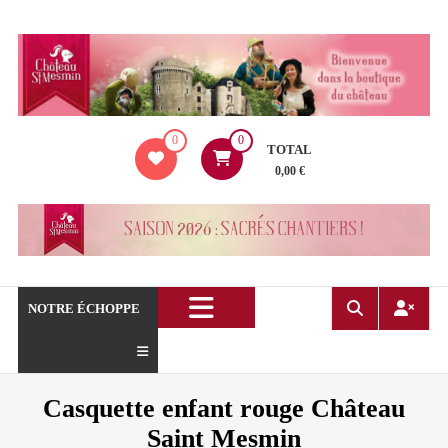
Aller
au
contenu
La
0
0
boutique
TOTAL
du
0,00 €
Château
de
Saint
Mesmin
!
NOTRE ÉCHOPPE
Casquette enfant rouge Château
Saint Mesmin