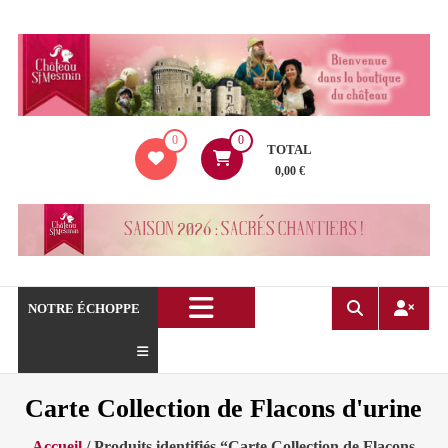
Aller
au
contenu
La
0
0
boutique
TOTAL
du
0,00 €
Château
de
Saint
Mesmin
!
NOTRE ÉCHOPPE
Carte Collection de Flacons d'urine
Accueil
/ Produits identifiés “Carte Collection de Flacons