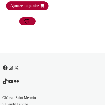
Ajouter au panier
Facebook
Instagram
X
TikTok
YouTube
Flickr
Château Saint Mesmin
5 Lieudit La ville